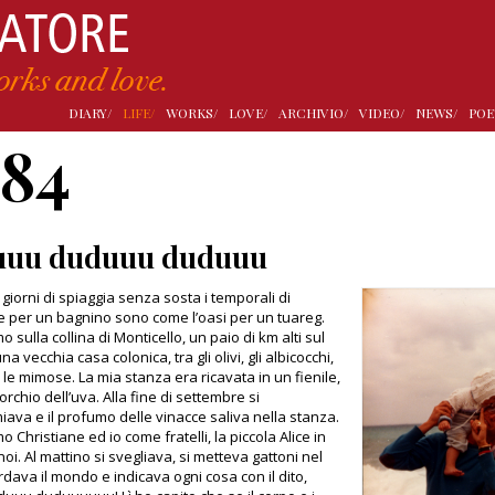
DIARY/
LIFE/
WORKS/
LOVE/
ARCHIVIO/
VIDEO/
NEWS/
POE
984
uuu duduuu duduuu
giorni di spiaggia senza sosta i temporali di
 per un bagnino sono come l’oasi per un tuareg.
sulla collina di Monticello, un paio di km alti sul
na vecchia casa colonica, tra gli olivi, gli albicocchi,
e le mimose. La mia stanza era ricavata in un fienile,
orchio dell’uva. Alla fine di settembre si
va e il profumo delle vinacce saliva nella stanza.
Christiane ed io come fratelli, la piccola Alice in
oi. Al mattino si svegliava, si metteva gattoni nel
rdava il mondo e indicava ogni cosa con il dito,