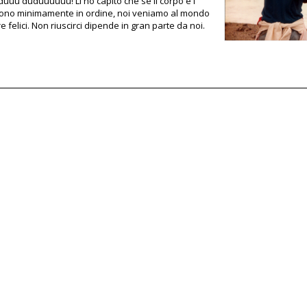
uduuu duduuuuuu! Lì ho capito che se il corpo e i
sono minimamente in ordine, noi veniamo al mondo
 felici. Non riuscirci dipende in gran parte da noi.