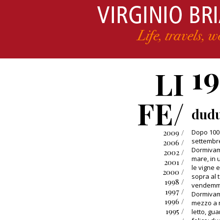
1
LI
FE/
dud
2009 /
Dopo 100 
settembre
2006 /
Dormivamo 
2002 /
mare, in u
2001 /
le vigne 
2000 /
sopra al t
1998 /
vendemmia
1997 /
Dormivamo 
1996 /
mezzo a n
1995 /
letto, gua