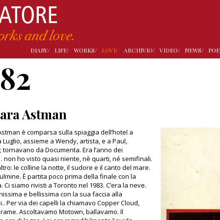
DIARY/
LIFE/
WORKS/
LOVE/
ARCHIVIO/
VIDEO/
NEWS/
POE
982
ara Astman
stman è comparsa sulla spiaggia dell’hotel a
a Luglio, assieme a Wendy, artista, e a Paul,
; tornavano da Documenta. Era l’anno dei
 non ho visto quasi niente, nè quarti, né semifinali.
ltro: le colline la notte, il sudore e il canto del mare.
ulmine. È partita poco prima della finale con la
 Ci siamo rivisti a Toronto nel 1983. C’era la neve.
hissima e bellissima con la sua faccia alla
i.. Per via dei capelli la chiamavo Copper Cloud,
 rame. Ascoltavamo Motown, ballavamo. Il