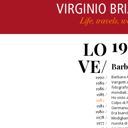
1
LO
VE/
Barb
1990 /
Barbara A
Varigotti 
1989 /
fotografo
1986 /
mondiali…
1985 /
Ho visto a
1982 /
Colpo di f
1981 /
Germania.
1980 /
Era bianc
1978 /
Modiglian
1977 /
nuvola di