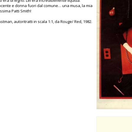
 era di legno. Lei era incredibilmente liquida.
docente e donna fuori dal comune… una musa, la mia
ssima Patti Smith!
stman, autoritratti in scala 1:1, da Rouge/ Red, 1982.