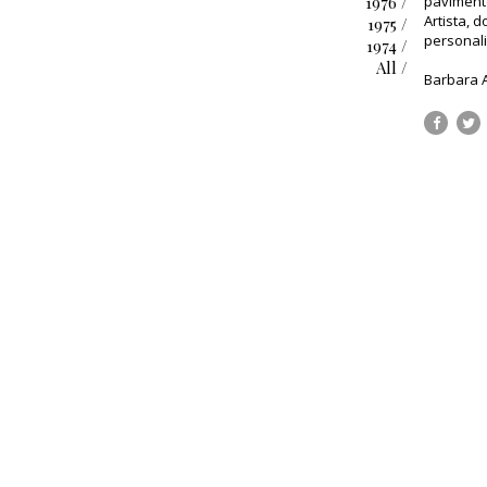
1976 /
pavimento
Artista, 
1975 /
personali
1974 /
All /
Barbara A