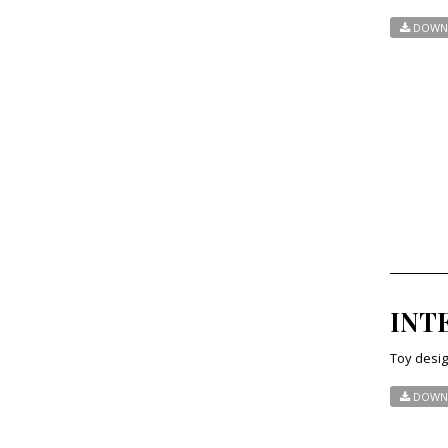
DOWN
INTE
Toy desig
DOWN