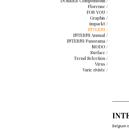
DOSSIER Compomobili /
Florense /
FOR YOU /
Graphis /
impackt /
INTERNI /
INTERNI Annual /
INTERNI/Panorama /
MODO /
Surface /
Trend Selection /
Virus /
Varie riviste /
INTE
Belgium i