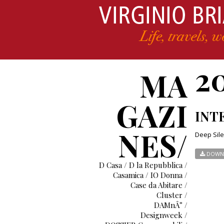
2
MA
GAZI
INTE
NES/
Deep Sil
DOWN
D Casa / D la Repubblica /
Casamica / IO Donna /
Case da Abitare /
Cluster /
DAMnÂ° /
Designweek /