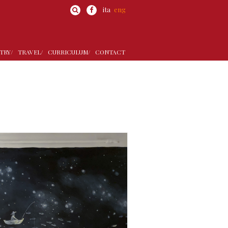
ita
eng
TRY/
TRAVEL/
CURRICULUM/
CONTACT