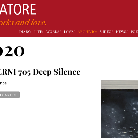
DIARY/
LIFE/
WORKS/
LOVE/
ARCHIVIO/
VIDEO/
NEWS/
POE
020
RNI 705 Deep Silence
ence
LOAD PDF