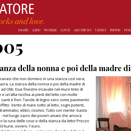
DIARY/
LIFE/
WORKS/
LOVE/
ARCHIVIO/
VIDEO/
NEWS/
POE
005
tanza della nonna e poi della madre d
ranasi che non dormivo in una stanza così vera;
sacra. La stanza della nonna e poi della madre di
 ad Olib. Due finestre incavate nel muro tinto di
e un’alta nicchia ai piedi del letto con molte
anti e fiori. Tavole di legno vero come pavimento
fitto. Vento di mare sotto al letto, sogni potenti,
 drammatici, ebbri, cosmici. Tutto con niente- basta
 - nel luogo sacro dei poveri umani che ancora
 la cura delle cose e della stanza da letto! Prezzo
 50 kune, ovvero 7 euro.