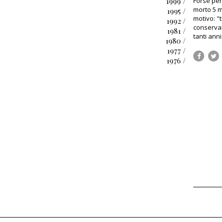
1999 /
Forse perc
morto 5 m
1995 /
motivo: "
1992 /
conservar
1981 /
tanti ann
1980 /
1977 /
1976 /