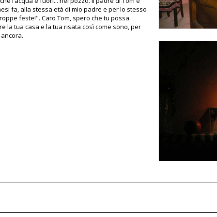
hè l’acqua è fuori... nel pozzo. Il padre di Tom è
esi fa, alla stessa età di mio padre e per lo stesso
troppe feste!". Caro Tom, spero che tu possa
e la tua casa e la tua risata così come sono, per
i ancora.