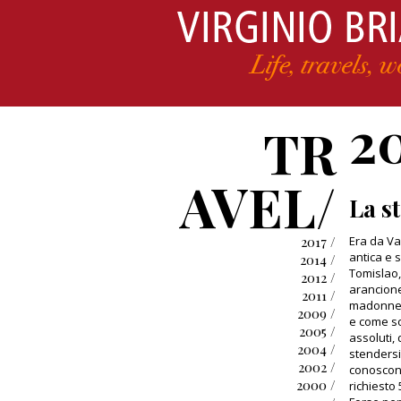
2
TR
AVEL/
La s
2017 /
Era da Va
antica e 
2014 /
Tomislao,
2012 /
arancione 
2011 /
madonne s
2009 /
e come sof
2005 /
assoluti,
2004 /
stendersi
2002 /
conoscono
2000 /
richiesto