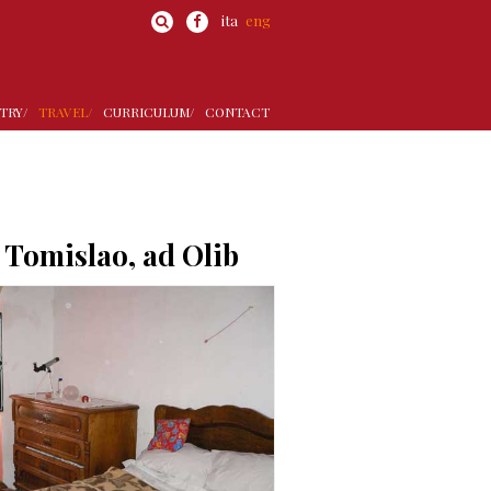
ita
eng
TRY/
TRAVEL/
CURRICULUM/
CONTACT
i Tomislao, ad Olib