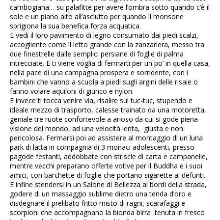
cambogiana… su palafitte per avere l’ombra sotto quando c’è il
sole e un piano alto all’asciutto per quando il monsone
sprigiona la sua benefica forza acquatica.
E vedi il loro pavimento di legno consumato dai piedi scalzi,
accogliente come il letto grande con la zanzariera, messo tra
due finestrelle dalle semplici persiane di foglie di palma
intrecciate. E ti viene voglia di fermarti per un po’ in quella casa,
nella pace di una campagna prospera e sorridente, con i
bambini che vanno a scuola a piedi sugli argini delle risaie o
fanno volare aquiloni di giunco e nylon.
E invece ti tocca venire via, risalire sul tuc-tuc, stupendo e
ideale mezzo di trasporto, calesse trainato da una motoretta,
geniale tre ruote confortevole a arioso da cui si gode piena
visione del mondo, ad una velocità lenta, giusta e non
pericolosa. Fermarsi poi ad assistere al montaggio di un luna
park di latta in compagnia di 3 monaci adolescenti, presso
pagode festanti, addobbate con striscie di carta e campanelle,
mentre vecchi preparano offerte votive per il Buddha e i suoi
amici, con barchette di foglie che portano sigarette ai defunti.
E infine stendersi in un Salone di Bellezza ai bordi della strada,
godere di un massaggio sublime dietro una tenda d’oro e
disdegnare il prelibato fritto misto di ragni, scarafaggi e
scorpioni che accompagnano la bionda birra tenuta in fresco