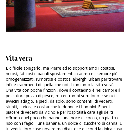
Vita vera
È difficile spiegarlo, ma Pierre ed io sopportiamo i costosi,
noiosi, faticosi e banali spostamenti in aereo e i sempre più
omogeneizzati, rumorosi e costosi alberghi urbani per trovare
infine frammenti di quella che noi chiamiamo la ‘vita vera’.
Una vita con poche finzioni, dove il contadino è nei campi e il
pescatore puzza di pesce, ma entrambi sorridono e se tu ti
avvicini adagio, a piedi, da solo, sono contenti di vederti,
stupiti, curiosi; e così anche le donne e i bambini. E per il
piacere di vederti da vicino e per l’ospitalità cara agli dei ti
offrono quel poco che hanno: una noce di cocco, un piatto di
riso con i fagioli, una banana, un dolce di zucchero di canna. E
tu vedi le loro case povere ma dignitose e scopri la tipica casa