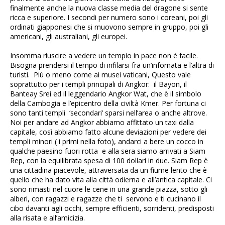
finalmente anche la nuova classe media del dragone si sente
ricca e superiore. I secondi per numero sono i coreani, poi gli
ordinati giapponesi che si muovono sempre in gruppo, poi gli
americani, gli australiani, gli europei.
Insomma riuscire a vedere un tempio in pace non è facile.
Bisogna prendersi il tempo di infilarsi fra un’infornata e l’altra di
turisti. Più o meno come ai musei vaticani, Questo vale
soprattutto per i templi principali di Angkor: il Bayon, il
Banteay Srei ed il leggendario Angkor Wat, che è il simbolo
della Cambogia e l’epicentro della civiltà Kmer. Per fortuna ci
sono tanti templi ‘secondari’ sparsi nell’area o anche altrove.
Noi per andare ad Angkor abbiamo affittato un taxi dalla
capitale, così abbiamo fatto alcune deviazioni per vedere dei
templi minori ( i primi nella foto), andarci a bere un cocco in
qualche paesino fuori rotta e alla sera siamo arrivati a Siam
Rep, con la equilibrata spesa di 100 dollari in due. Siam Rep è
una cittadina piacevole, attraversata da un fiume lento che è
quello che ha dato vita alla città odierna e all’antica capitale. Ci
sono rimasti nel cuore le cene in una grande piazza, sotto gli
alberi, con ragazzi e ragazze che ti servono e ti cucinano il
cibo davanti agli occhi, sempre efficienti, sorridenti, predisposti
alla risata e all’amicizia.