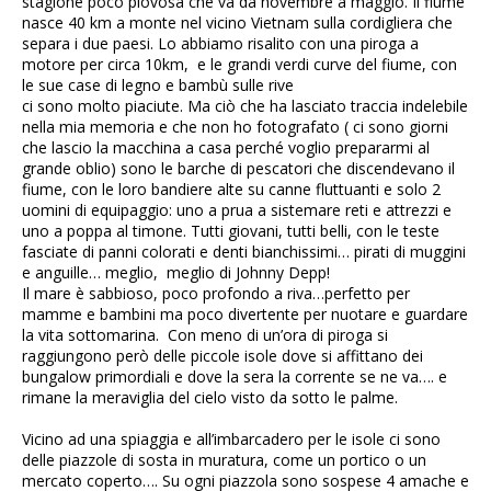
stagione poco piovosa che va da novembre a maggio. Il fiume
nasce 40 km a monte nel vicino Vietnam sulla cordigliera che
separa i due paesi. Lo abbiamo risalito con una piroga a
motore per circa 10km, e le grandi verdi curve del fiume, con
le sue case di legno e bambù sulle rive
ci sono molto piaciute. Ma ciò che ha lasciato traccia indelebile
nella mia memoria e che non ho fotografato ( ci sono giorni
che lascio la macchina a casa perché voglio prepararmi al
grande oblio) sono le barche di pescatori che discendevano il
fiume, con le loro bandiere alte su canne fluttuanti e solo 2
uomini di equipaggio: uno a prua a sistemare reti e attrezzi e
uno a poppa al timone. Tutti giovani, tutti belli, con le teste
fasciate di panni colorati e denti bianchissimi… pirati di muggini
e anguille… meglio, meglio di Johnny Depp!
Il mare è sabbioso, poco profondo a riva…perfetto per
mamme e bambini ma poco divertente per nuotare e guardare
la vita sottomarina. Con meno di un’ora di piroga si
raggiungono però delle piccole isole dove si affittano dei
bungalow primordiali e dove la sera la corrente se ne va…. e
rimane la meraviglia del cielo visto da sotto le palme.
Vicino ad una spiaggia e all’imbarcadero per le isole ci sono
delle piazzole di sosta in muratura, come un portico o un
mercato coperto…. Su ogni piazzola sono sospese 4 amache e