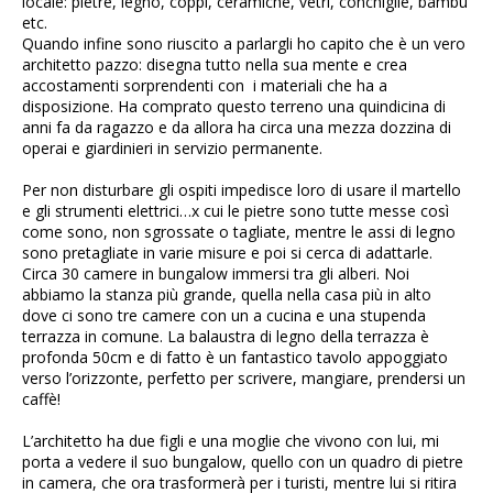
locale: pietre, legno, coppi, ceramiche, vetri, conchiglie, bambù
etc.
Quando infine sono riuscito a parlargli ho capito che è un vero
architetto pazzo: disegna tutto nella sua mente e crea
accostamenti sorprendenti con i materiali che ha a
disposizione. Ha comprato questo terreno una quindicina di
anni fa da ragazzo e da allora ha circa una mezza dozzina di
operai e giardinieri in servizio permanente.
Per non disturbare gli ospiti impedisce loro di usare il martello
e gli strumenti elettrici…x cui le pietre sono tutte messe così
come sono, non sgrossate o tagliate, mentre le assi di legno
sono pretagliate in varie misure e poi si cerca di adattarle.
Circa 30 camere in bungalow immersi tra gli alberi. Noi
abbiamo la stanza più grande, quella nella casa più in alto
dove ci sono tre camere con un a cucina e una stupenda
terrazza in comune. La balaustra di legno della terrazza è
profonda 50cm e di fatto è un fantastico tavolo appoggiato
verso l’orizzonte, perfetto per scrivere, mangiare, prendersi un
caffè!
L’architetto ha due figli e una moglie che vivono con lui, mi
porta a vedere il suo bungalow, quello con un quadro di pietre
in camera, che ora trasformerà per i turisti, mentre lui si ritira