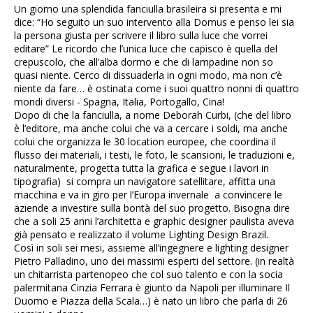
Un giorno una splendida fanciulla brasileira si presenta e mi
dice: “Ho seguito un suo intervento alla Domus e penso lei sia
la persona giusta per scrivere il libro sulla luce che vorrei
editare” Le ricordo che l’unica luce che capisco è quella del
crepuscolo, che all’alba dormo e che di lampadine non so
quasi niente. Cerco di dissuaderla in ogni modo, ma non c’è
niente da fare… è ostinata come i suoi quattro nonni di quattro
mondi diversi - Spagna, Italia, Portogallo, Cina!
Dopo di che la fanciulla, a nome Deborah Curbi, (che del libro
è l’editore, ma anche colui che va a cercare i soldi, ma anche
colui che organizza le 30 location europee, che coordina il
flusso dei materiali, i testi, le foto, le scansioni, le traduzioni e,
naturalmente, progetta tutta la grafica e segue i lavori in
tipografia) si compra un navigatore satellitare, affitta una
macchina e va in giro per l’Europa invernale a convincere le
aziende a investire sulla bontà del suo progetto. Bisogna dire
che a soli 25 anni l’architetta e graphic designer paulista aveva
già pensato e realizzato il volume Lighting Design Brazil.
Così in soli sei mesi, assieme all’ingegnere e lighting designer
Pietro Palladino, uno dei massimi esperti del settore. (in realtà
un chitarrista partenopeo che col suo talento e con la socia
palermitana Cinzia Ferrara è giunto da Napoli per illuminare Il
Duomo e Piazza della Scala…) è nato un libro che parla di 26