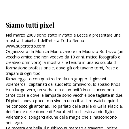
Siamo tutti pixel
Nel marzo 2008 sono stato invitato a Lecce a presentare una
mostra di pixel art dell’artista Totto Renna
www.supertotto.com
Organizzata da Monica Mantovano e da Maurizio Buttazzo (un
vecchio amico che non vedevo da 10 anni, mitico fotografo e
creativo omnivoro) la mostra si è tenuta in una ex scuola di
formazione professionale, dove già orbitavano torni, frese e
trapani di ogni tipo.
Rimaneggiato con quattro lire da un gruppo di giovani
volenterosi, capitanati dal suddetto omnivoro, lo spazio Knos
è un luogo vero, un serbatoio di umanità in cui succedono
tante cose e dove le lampade sono vecchie boe tagliate in due.
Di pixel sapevo poco, ma vivo in una città di mosaici e quindi
ne conosco gli antenati. Ho parlato delle stelle di Galla Placidia,
dei fiumi e delle donne di Seurat ed ho chiesto a mio figlio
Valentino di spiegarci alcune delle magie che si nascondono
nei Lego.
La mostra era bella, il pubblico numeroso e traverso. Inoltre