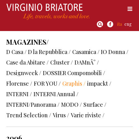
ita
eng
MAGAZINES/
D Casa / D la Repubblica /
Casamica / IO Donna /
Case da Abitare /
Cluster /
DAMnÂ° /
Designweek /
DOSSIER Compomobili /
Florense /
FOR YOU /
Graphis /
impackt /
INTERNI /
INTERNI Annual /
INTERNI/Panorama /
MODO /
Surface /
Trend Selection /
Virus /
Varie riviste /
2006