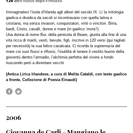
120
altro flusso dopo il riflusso.
Immaginatevi l’isola d’Irlanda agli albori del secolo IX. Lì la mitologia
gaelica e druidica da secoli si incontravano con quella latina e
cristiana, ma senza invasori, conquistatori, vinti o vincitori. Birra,
bardi, Cristo, cavalli, donne e mare (in gaelico ‘mora’!).
Una donna di nome Bui, della penisola di Beare, giunta alla fine di una
vita ricca di mariti, vesti, bevute, figli, riscrive in 120 versi (qui tagliati
per necessità) la sua felice cavalcata. Ci ricorda la supremazia del
mare coi suoi flussi e riflussi, l’inutilità di tenere il vestito buono della
gioventù dentro l’armadio, l’alchimia perfetta del vivere a fondo
riuscendo però a diventare vecchi.
(Antica Lirica Irlandese, a cura di Melita Cataldi, con testo gaelico
a fronte, Collezione di Poesia Einaudi)
2006
Giovanna de Carli - Mangiano le