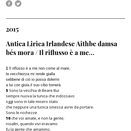
2015
Antica Lirica Irlandese Aithbe damsa
bés mora / Il riflusso è a me…
1
Il riflusso è a me non come al mare;
la vecchiezza mi rende gialla
sebbene di ciò io possa dolermi
a lui con gioia il suo cibo tornerà.
5
Sono la vecchia di Beare Bui
sempre nuova la tunica che indossavo
oggi sono in tale misero stato
che neppure una tunica smessa avrei da portare.
Sono le ricchezze
10
che voi amate, e non la gente;
noialtri, quando vivi eravamo
fu la gente che amammo.