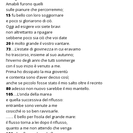
Amabili furono quelli
sulle pianure che percorremmo;
15
fu bello con loro soggiornare
e poco si gloriarono di ciò.
Oggi ad esigere voi siete bravi
non altrettanto a ripagare
sebbene poco sia ciò che voi date
20
è molto grande il vostro vantare.
73
….L’estate di giovinezza in cui eravamo
ho trascorso, insieme al suo autunno;
l’inverno degli anni che tutti sommerge
con il suo inizio è venuto a me.
Prima ho dissipato la mia gioventù
e contenta sono d’aver deciso così;
anche se piccolo fosse stato il mio salto oltre il recinto
80
adesso non nuovo sarebbe il mio mantello.
105
….L’onda della marea
e quella successiva del riflusso:
entrambe sono venute a me
cosicché io so ben ravvisarle.
……. È bello per l’isola del grande mare:
il flusso torna a lei dopo il riflusso,
quanto a me non attendo che venga