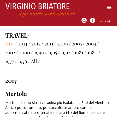
ita
eng
TRAVEL/
2017 /
2014 /
2012 /
2011 /
2009 /
2005 /
2004 /
2002 /
2000 /
1999 /
1995 /
1992 /
1981 /
1980 /
1977 /
1976 /
All /
2017
Mertola
Mertola dicono sia la cittadina più isolata del Sud del Alentejo.
Antico porto romano, poi roccaforte araba, sorride
addormentata e profumata sul lato irto del fiume, bianca e