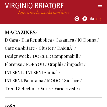
ita
eng
MAGAZINES/
D Casa / D la Repubblica /
Casamica / IO Donna /
Case da Abitare /
Cluster /
DAMnÂ° /
Designweek /
DOSSIER Compomobili /
Florense /
FOR YOU /
Graphis /
impackt /
INTERNI /
INTERNI Annual /
INTERNI/Panorama /
MODO /
Surface /
Trend Selection /
Virus /
Varie riviste /
1987