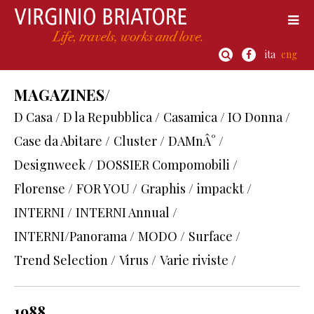
ita
eng
MAGAZINES/
D Casa / D la Repubblica /
Casamica / IO Donna /
Case da Abitare /
Cluster /
DAMnÂ° /
Designweek /
DOSSIER Compomobili /
Florense /
FOR YOU /
Graphis /
impackt /
INTERNI /
INTERNI Annual /
INTERNI/Panorama /
MODO /
Surface /
Trend Selection /
Virus /
Varie riviste /
1988