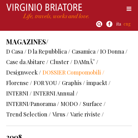
ita
eng
MAGAZINES/
D Casa / D la Repubblica /
Casamica / IO Donna /
Case da Abitare /
Cluster /
DAMnÂ° /
Designweek /
DOSSIER Compomobili /
Florense /
FOR YOU /
Graphis /
impackt /
INTERNI /
INTERNI Annual /
INTERNI/Panorama /
MODO /
Surface /
Trend Selection /
Virus /
Varie riviste /
2008