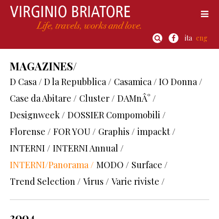
ita
eng
MAGAZINES/
D Casa / D la Repubblica /
Casamica / IO Donna /
Case da Abitare /
Cluster /
DAMnÂ° /
Designweek /
DOSSIER Compomobili /
Florense /
FOR YOU /
Graphis /
impackt /
INTERNI /
INTERNI Annual /
INTERNI/Panorama /
MODO /
Surface /
Trend Selection /
Virus /
Varie riviste /
2004