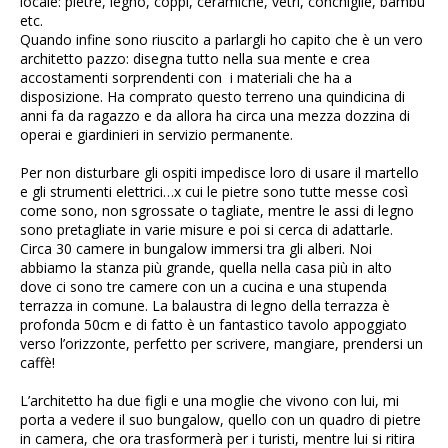
locale: pietre, legno, coppi, ceramiche, vetri, conchiglie, bambù
etc.
Quando infine sono riuscito a parlargli ho capito che è un vero
architetto pazzo: disegna tutto nella sua mente e crea
accostamenti sorprendenti con i materiali che ha a
disposizione. Ha comprato questo terreno una quindicina di
anni fa da ragazzo e da allora ha circa una mezza dozzina di
operai e giardinieri in servizio permanente.
Per non disturbare gli ospiti impedisce loro di usare il martello
e gli strumenti elettrici…x cui le pietre sono tutte messe così
come sono, non sgrossate o tagliate, mentre le assi di legno
sono pretagliate in varie misure e poi si cerca di adattarle.
Circa 30 camere in bungalow immersi tra gli alberi. Noi
abbiamo la stanza più grande, quella nella casa più in alto
dove ci sono tre camere con un a cucina e una stupenda
terrazza in comune. La balaustra di legno della terrazza è
profonda 50cm e di fatto è un fantastico tavolo appoggiato
verso l’orizzonte, perfetto per scrivere, mangiare, prendersi un
caffè!
L’architetto ha due figli e una moglie che vivono con lui, mi
porta a vedere il suo bungalow, quello con un quadro di pietre
in camera, che ora trasformerà per i turisti, mentre lui si ritira