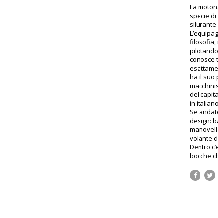
La motona
specie di
silurante 
L’equipag
filosofia,
pilotando 
conosce t
esattamen
ha il suo 
macchinis
del capit
in italiano
Se andate
design: b
manovella 
volante di
Dentro c’
bocche ch