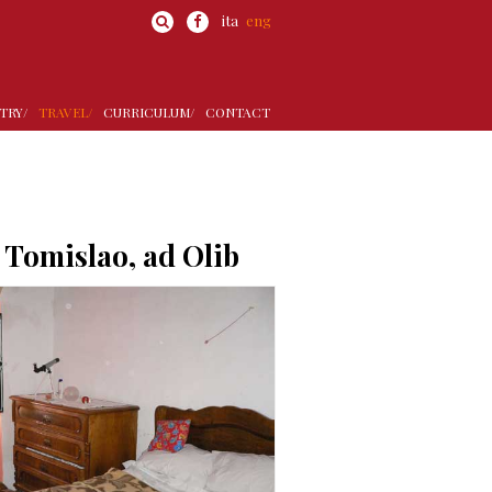
ita
eng
TRY/
TRAVEL/
CURRICULUM/
CONTACT
i Tomislao, ad Olib