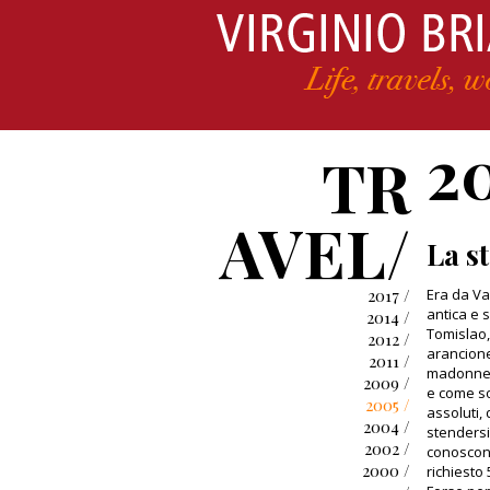
2
TR
AVEL/
La s
2017 /
Era da Va
antica e 
2014 /
Tomislao,
2012 /
arancione 
2011 /
madonne s
2009 /
e come sof
2005 /
assoluti,
2004 /
stendersi
2002 /
conoscono
2000 /
richiesto