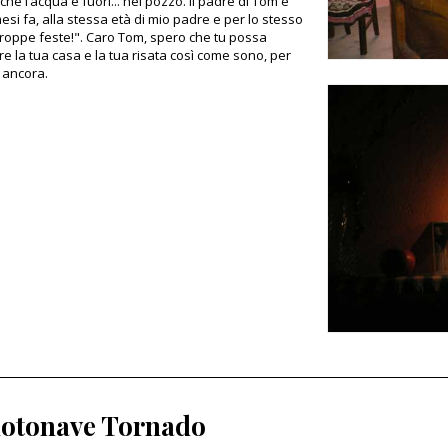
hè l’acqua è fuori... nel pozzo. Il padre di Tom è
esi fa, alla stessa età di mio padre e per lo stesso
troppe feste!". Caro Tom, spero che tu possa
e la tua casa e la tua risata così come sono, per
i ancora.
otonave Tornado