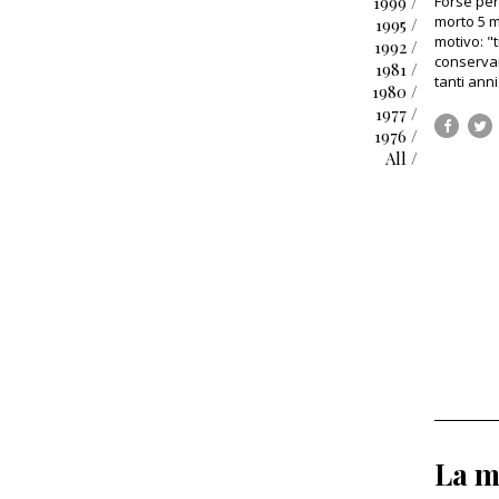
1999 /
Forse perc
morto 5 m
1995 /
motivo: "
1992 /
conservar
1981 /
tanti ann
1980 /
1977 /
1976 /
All /
La m