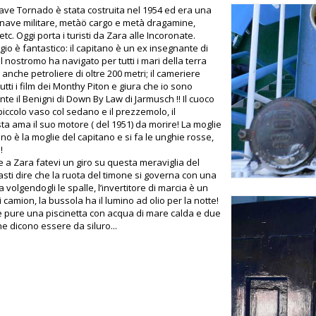
ve Tornado è stata costruita nel 1954 ed era una
 nave militare, metàö cargo e metà dragamine,
etc. Oggi porta i turisti da Zara alle Incoronate.
gio è fantastico: il capitano è un ex insegnante di
 il nostromo ha navigato per tutti i mari della terra
anche petroliere di oltre 200 metri; il cameriere
utti i film dei Monthy Piton e giura che io sono
te il Benigni di Down By Law di Jarmusch !! Il cuoco
piccolo vaso col sedano e il prezzemolo, il
ta ama il suo motore ( del 1951) da morire! La moglie
ano è la moglie del capitano e si fa le unghie rosse,
!
 a Zara fatevi un giro su questa meraviglia del
asti dire che la ruota del timone si governa con una
volgendogli le spalle, l’invertitore di marcia è un
 camion, la bussola ha il lumino ad olio per la notte!
è pure una piscinetta con acqua di mare calda e due
e dicono essere da siluro...