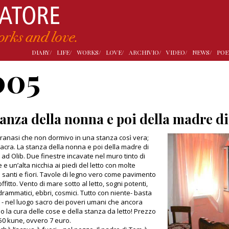
DIARY/
LIFE/
WORKS/
LOVE/
ARCHIVIO/
VIDEO/
NEWS/
POE
005
tanza della nonna e poi della madre d
ranasi che non dormivo in una stanza così vera;
sacra. La stanza della nonna e poi della madre di
 ad Olib. Due finestre incavate nel muro tinto di
e un’alta nicchia ai piedi del letto con molte
anti e fiori. Tavole di legno vero come pavimento
fitto. Vento di mare sotto al letto, sogni potenti,
 drammatici, ebbri, cosmici. Tutto con niente- basta
 - nel luogo sacro dei poveri umani che ancora
 la cura delle cose e della stanza da letto! Prezzo
 50 kune, ovvero 7 euro.