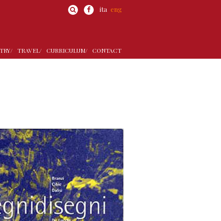
ita
eng
TRY/
TRAVEL/
CURRICULUM/
CONTACT