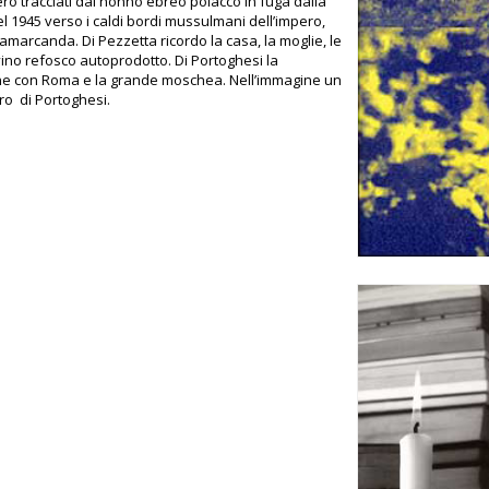
ro tracciati dal nonno ebreo polacco in fuga dalla
el 1945 verso i caldi bordi mussulmani dell’impero,
Samarcanda. Di Pezzetta ricordo la casa, la moglie, le
l vino refosco autoprodotto. Di Portoghesi la
e con Roma e la grande moschea. Nell’immagine un
o di Portoghesi.