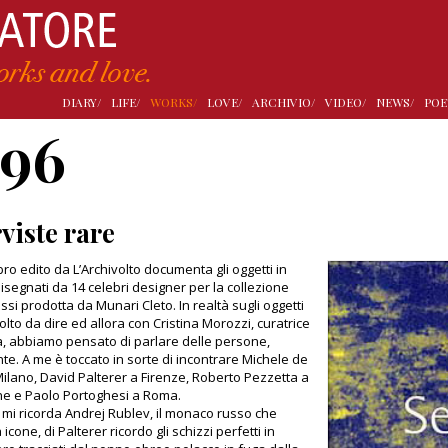
DIARY/
LIFE/
WORKS/
LOVE/
ARCHIVIO/
VIDEO/
NEWS/
POE
996
viste rare
bro edito da L’Archivolto documenta gli oggetti in
isegnati da 14 celebri designer per la collezione
si prodotta da Munari Cleto. In realtà sugli oggetti
olto da dire ed allora con Cristina Morozzi, curatrice
a, abbiamo pensato di parlare delle persone,
te. A me è toccato in sorte di incontrare Michele de
Milano, David Palterer a Firenze, Roberto Pezzetta a
e e Paolo Portoghesi a Roma.
 mi ricorda Andrej Rublev, il monaco russo che
icone, di Palterer ricordo gli schizzi perfetti in