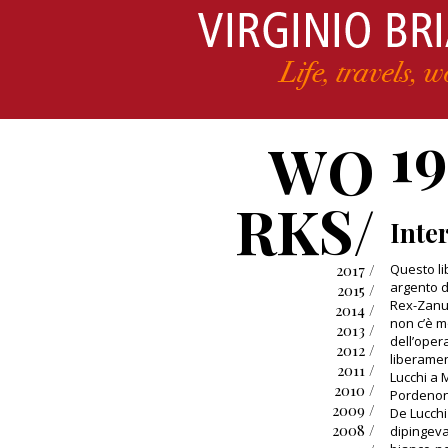
1
WO
RKS/
Inter
2017 /
Questo li
argento d
2015 /
Rex-Zanus
2014 /
non c’è m
2013 /
dell’oper
2012 /
liberamen
2011 /
Lucchi a 
2010 /
Pordenon
2009 /
De Lucchi
2008 /
dipingeva 