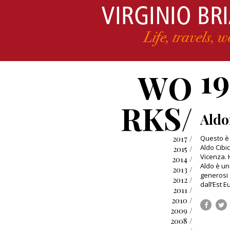
1
WO
RKS/
Aldo
2017 /
Questo è 
Aldo Cibic
2015 /
Vicenza. 
2014 /
Aldo è uno
2013 /
generosi 
2012 /
dall’Est E
2011 /
2010 /
2009 /
2008 /