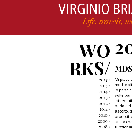
2
WO
RKS/
MDS 
2017 /
Mi piace 
modi e al
2015 /
Io parto 
2014 /
volte par
2013 /
intervent
2012 /
parlo del
2011 /
ascolto, d
2010 /
prodotti,
2009 /
un CV che
2008 /
funzionari