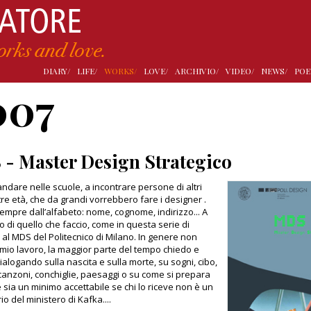
DIARY/
LIFE/
WORKS/
LOVE/
ARCHIVIO/
VIDEO/
NEWS/
POE
007
- Master Design Strategico
andare nelle scuole, a incontrare persone di altri
tre età, che da grandi vorrebbero fare i designer .
sempre dall’alfabeto: nome, cognome, indirizzo... A
lo di quello che faccio, come in questa serie di
i al MDS del Politecnico di Milano. In genere non
 mio lavoro, la maggior parte del tempo chiedo e
ialogando sulla nascita e sulla morte, su sogni, cibo,
 canzoni, conchiglie, paesaggi o su come si prepara
 sia un minimo accettabile se chi lo riceve non è un
o del ministero di Kafka....