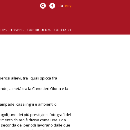
ita
eng
TRY/
TRAVEL/
CURRICULUM/
CONTACT
osi allievi, tra i quali spicca fra
rande, a metà tra la Canottieri Olona e la
lampade, casalinghi e ambienti di
oli, uno dei più prestigiosi fotografi del
avimento chiaro è divisa come una T da
a seconda dei periodi lavorano dalle due