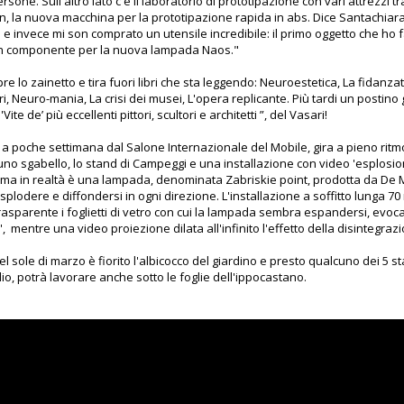
ersone. Sull'altro lato c'è il laboratorio di prototipazione con vari attrezzi 
, la nuova macchina per la prototipazione rapida in abs. Dice Santachia
 e invece mi son comprato un utensile incredibile: il primo oggetto che ho fa
 un componente per la nuova lampada Naos."
pre lo zainetto e tira fuori libri che sta leggendo: Neuroestetica, La fidanza
i, Neuro-mania, La crisi dei musei, L'opera replicante. Più tardi un postino 
Vite de’ più eccellenti pittori, scultori e architetti ”, del Vasari!
a, a poche settimana dal Salone Internazionale del Mobile, gira a pieno ritm
uno sgabello, lo stand di Campeggi e una installazione con video 'esplosione
ima in realtà è una lampada, denominata Zabriskie point, prodotta da De M
lodere e diffondersi in ogni direzione. L'installazione a soffitto lunga 70 m
trasparente i foglietti di vetro con cui la lampada sembra espandersi, evoca
, mentre una video proiezione dilata all'infinito l'effetto della disintegraz
nel sole di marzo è fiorito l'albicocco del giardino e presto qualcuno dei 5 s
dio, potrà lavorare anche sotto le foglie dell'ippocastano.