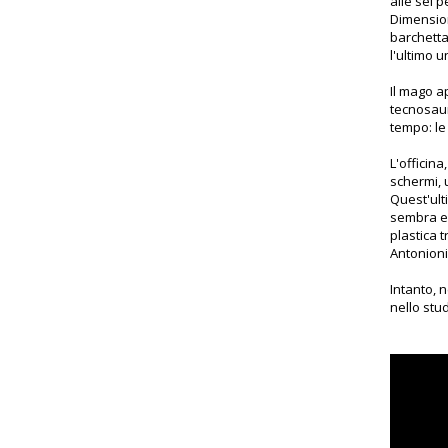
alle sei p
Dimension
barchetta
l'ultimo
Il mago a
tecnosaur
tempo: le '
L'officin
schermi, 
Quest'ult
sembra esp
plastica 
Antonioni'
Intanto, 
nello stu