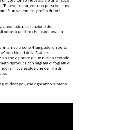
tra un vero tornio industriale e una mitica
ra: "Potevo comprarmi una porsche o una
tto è un vasetto col profilo di Totò,
ta automatica, L'estinzione dei
gli porterà un libro che aspettava da
o: in arrivo ci sono 4 lampade, un porta
' nei chiostri della Statale.
ajo che a partire da un nucleo centrale
etri riproduce con migliaia di foglietti di
ndo la mitica esplosione del film di
ione.
tagisti-discepoli, che ogni anno ruotano