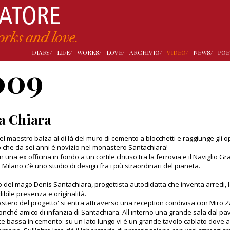
DIARY/
LIFE/
WORKS/
LOVE/
ARCHIVIO/
VIDEO/
NEWS/
POE
009
a Chiara
l maestro balza al di là del muro di cemento a blocchetti e raggiunge gli oper
he da sei anni è novizio nel monastero Santachiara!
n una ex officina in fondo a un cortile chiuso tra la ferrovia e il Naviglio G
 Milano c'è uno studio di design fra i più straordinari del pianeta.
io del mago Denis Santachiara, progettista autodidatta che inventa arredi, 
ibile presenza e originalità.
stero del progetto' si entra attraverso una reception condivisa con Miro Zag
onché amico di infanzia di Santachiara. All'interno una grande sala dal p
e bassa in cemento: su un lato lungo vi è un grande tavolo cablato dove 