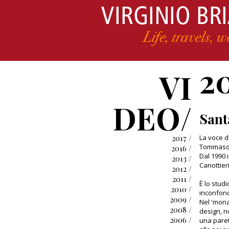
2
VI
DEO/
Sant
2017 /
La voce de
Tommaso c
2016 /
Dal 1990 i
2013 /
Canottieri
2012 /
2011 /
È lo stud
2010 /
inconfond
2009 /
Nel 'mona
2008 /
design, n
2006 /
una paret