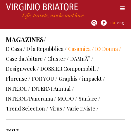
ita
eng
MAGAZINES/
D Casa / D la Repubblica /
Casamica / IO Donna /
Case da Abitare /
Cluster /
DAMnÂ° /
Designweek /
DOSSIER Compomobili /
Florense /
FOR YOU /
Graphis /
impackt /
INTERNI /
INTERNI Annual /
INTERNI/Panorama /
MODO /
Surface /
Trend Selection /
Virus /
Varie riviste /
2012