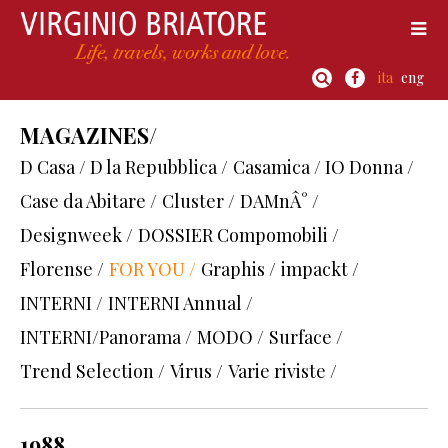
ita
eng
MAGAZINES/
D Casa / D la Repubblica /
Casamica / IO Donna /
Case da Abitare /
Cluster /
DAMnÂ° /
Designweek /
DOSSIER Compomobili /
Florense /
FOR YOU /
Graphis /
impackt /
INTERNI /
INTERNI Annual /
INTERNI/Panorama /
MODO /
Surface /
Trend Selection /
Virus /
Varie riviste /
1988