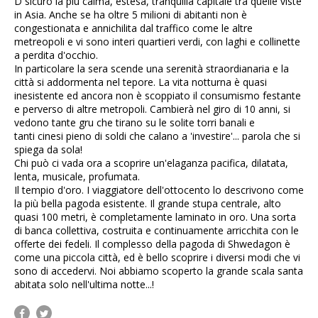
D sicuro la più calma, estesa, tranquilla capitale tra quelle viste
in Asia. Anche se ha oltre 5 milioni di abitanti non è
congestionata e annichilita dal traffico come le altre
metreopoli e vi sono interi quartieri verdi, con laghi e collinette
a perdita d'occhio.
In particolare la sera scende una serenità straordianaria e la
città si addormenta nel tepore. La vita notturna è quasi
inesistente ed ancora non è scoppiato il consumismo festante
e perverso di altre metropoli. Cambierà nel giro di 10 anni, si
vedono tante gru che tirano su le solite torri banali e
tanti cinesi pieno di soldi che calano a 'investire'... parola che si
spiega da sola!
Chi può ci vada ora a scoprire un'elaganza pacifica, dilatata,
lenta, musicale, profumata.
Il tempio d'oro. I viaggiatore dell'ottocento lo descrivono come
la più bella pagoda esistente. Il grande stupa centrale, alto
quasi 100 metri, è completamente laminato in oro. Una sorta
di banca collettiva, costruita e continuamente arricchita con le
offerte dei fedeli. Il complesso della pagoda di Shwedagon è
come una piccola città, ed è bello scoprire i diversi modi che vi
sono di accedervi. Noi abbiamo scoperto la grande scala santa
abitata solo nell'ultima notte...!