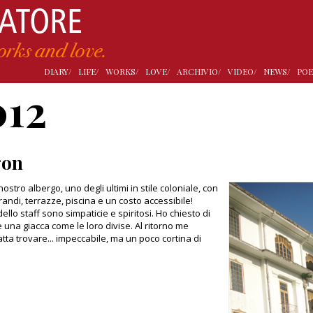
DIARY/
LIFE/
WORKS/
LOVE/
ARCHIVIO/
VIDEO/
NEWS/
POE
012
gon
nostro albergo, uno degli ultimi in stile coloniale, con
andi, terrazze, piscina e un costo accessibile!
dello staff sono simpaticie e spiritosi. Ho chiesto di
e una giacca come le loro divise. Al ritorno me
atta trovare... impeccabile, ma un poco cortina di