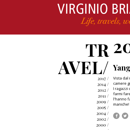
2
TR
AVEL/
Yan
2017 /
Vista dal 
camere gr
2014 /
I ragazzi 
2012 /
farmi far
2011 /
l'hanno f
2009 /
maniche!
2005 /
2004 /
2002 /
2000 /