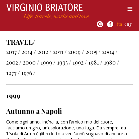
ita
eng
TRAVEL/
2017 /
2014 /
2012 /
2011 /
2009 /
2005 /
2004 /
2002 /
2000 /
1999 /
1995 /
1992 /
1981 /
1980 /
1977 /
1976 /
1999
Autunno a Napoli
Come ogni anno, Inc’halla, con l’amico mio del cuore,
facciamo un giro, un’esplorazione, una fuga. Da sempre, da
‘L’sola di Arturo’, (libro letto a vent’anni) sognavo di andare a