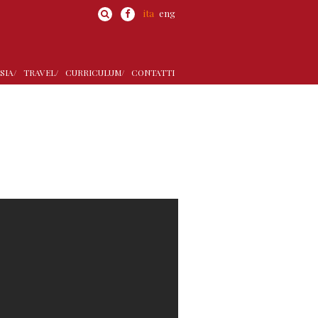
ita
eng
SIA/
TRAVEL/
CURRICULUM/
CONTATTI