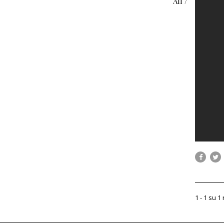
All /
1 - 1 su 1 