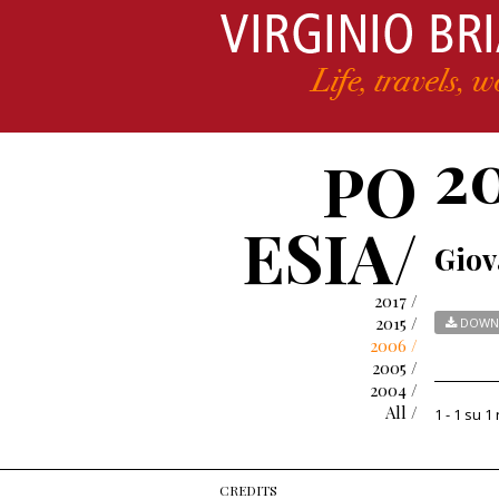
2
PO
ESIA/
Giov
2017 /
2015 /
DOWN
2006 /
2005 /
2004 /
All /
1 - 1 su 1 
CREDITS