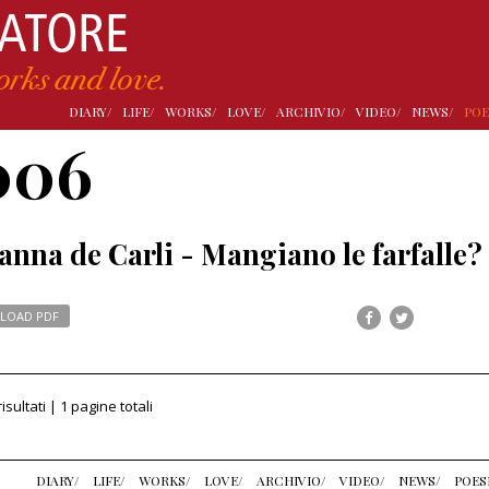
DIARY/
LIFE/
WORKS/
LOVE/
ARCHIVIO/
VIDEO/
NEWS/
POE
006
anna de Carli - Mangiano le farfalle?
LOAD PDF
risultati | 1 pagine totali
DIARY/
LIFE/
WORKS/
LOVE/
ARCHIVIO/
VIDEO/
NEWS/
POES