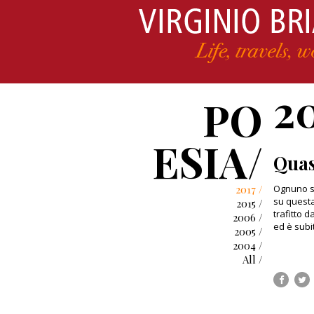
2
PO
ESIA/
Quas
2017 /
Ognuno s
su questa
2015 /
trafitto d
2006 /
ed è subi
2005 /
2004 /
All /