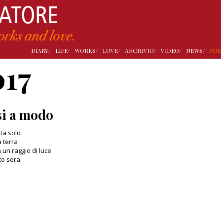
DIARY/
LIFE/
WORKS/
LOVE/
ARCHIVIO/
VIDEO/
NEWS/
POE
017
i a modo
ta solo
 terra
a un raggio di luce
to sera.