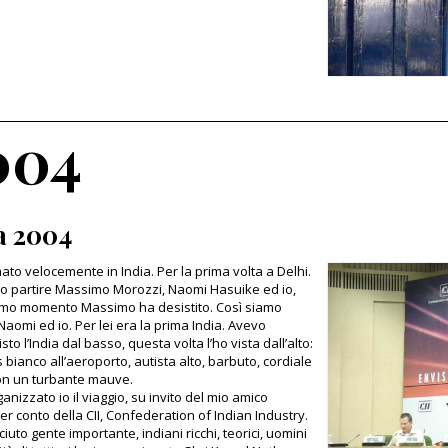
004
a 2004
ato velocemente in India. Per la prima volta a Delhi.
 partire Massimo Morozzi, Naomi Hasuike ed io,
ltimo momento Massimo ha desistito. Così siamo
a Naomi ed io. Per lei era la prima India. Avevo
to l’India dal basso, questa volta l’ho vista dall’alto:
bianco all’aeroporto, autista alto, barbuto, cordiale
con un turbante mauve.
anizzato io il viaggio, su invito del mio amico
er conto della CII, Confederation of Indian Industry.
uto gente importante, indiani ricchi, teorici, uomini