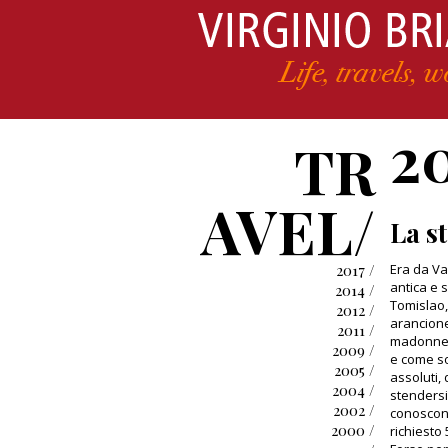
2
TR
AVEL/
La s
2017 /
Era da Va
antica e 
2014 /
Tomislao,
2012 /
arancione 
2011 /
madonne s
2009 /
e come sof
2005 /
assoluti,
2004 /
stendersi
2002 /
conoscono
2000 /
richiesto