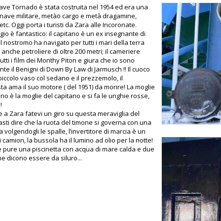
ve Tornado è stata costruita nel 1954 ed era una
 nave militare, metàö cargo e metà dragamine,
etc. Oggi porta i turisti da Zara alle Incoronate.
gio è fantastico: il capitano è un ex insegnante di
 il nostromo ha navigato per tutti i mari della terra
anche petroliere di oltre 200 metri; il cameriere
utti i film dei Monthy Piton e giura che io sono
te il Benigni di Down By Law di Jarmusch !! Il cuoco
piccolo vaso col sedano e il prezzemolo, il
ta ama il suo motore ( del 1951) da morire! La moglie
ano è la moglie del capitano e si fa le unghie rosse,
!
 a Zara fatevi un giro su questa meraviglia del
asti dire che la ruota del timone si governa con una
volgendogli le spalle, l’invertitore di marcia è un
 camion, la bussola ha il lumino ad olio per la notte!
è pure una piscinetta con acqua di mare calda e due
e dicono essere da siluro...