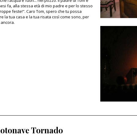
hè l’acqua è fuori... nel pozzo. Il padre di Tom è
esi fa, alla stessa età di mio padre e per lo stesso
troppe feste!". Caro Tom, spero che tu possa
e la tua casa e la tua risata così come sono, per
i ancora.
otonave Tornado