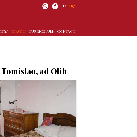
ita
eng
TRY/
TRAVEL/
CURRICULUM/
CONTACT
i Tomislao, ad Olib