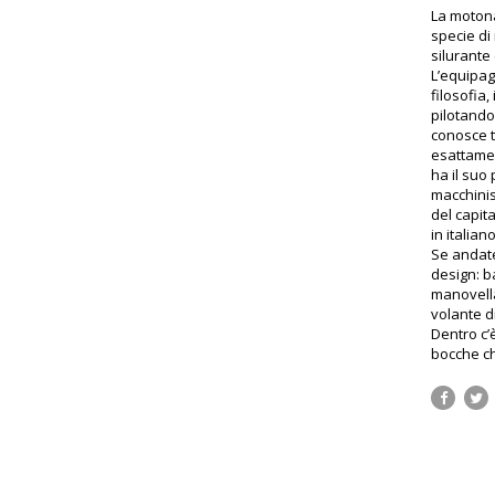
La motona
specie di
silurante 
L’equipag
filosofia,
pilotando 
conosce t
esattamen
ha il suo 
macchinis
del capit
in italiano
Se andate
design: b
manovella 
volante di
Dentro c’
bocche ch