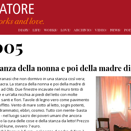
DIARY/
LIFE/
WORKS/
LOVE/
ARCHIVIO/
VIDEO/
NEWS/
POE
005
tanza della nonna e poi della madre d
ranasi che non dormivo in una stanza così vera;
sacra. La stanza della nonna e poi della madre di
 ad Olib. Due finestre incavate nel muro tinto di
e un’alta nicchia ai piedi del letto con molte
anti e fiori. Tavole di legno vero come pavimento
fitto. Vento di mare sotto al letto, sogni potenti,
 drammatici, ebbri, cosmici. Tutto con niente- basta
 - nel luogo sacro dei poveri umani che ancora
 la cura delle cose e della stanza da letto! Prezzo
 50 kune, ovvero 7 euro.