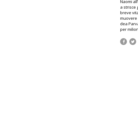
Naomi all
a strisce
breve vit
muovere u
dea Parva
per milion