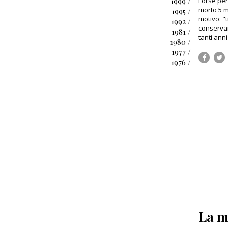
1999 /
Forse perc
morto 5 m
1995 /
motivo: "
1992 /
conservar
1981 /
tanti ann
1980 /
1977 /
1976 /
La m