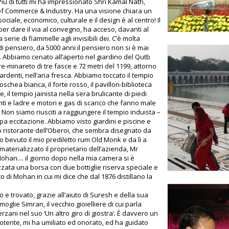
 Più di tutti mi ha impressionato Shri Kamal Nath,
of Commerce & Industry. Ha una visione chiara un
ociale, economico, culturale e il design è al centro! Il
 per dare il via al convegno, ha acceso, davanti al
 serie di fiammelle agli invisibili dei. C’è molta
di pensiero, da 5000 anni il pensiero non si è mai
o. Abbiamo cenato all’aperto nel giardino del Qutb
re-minareto di tre fasce e 72 metri del 1199, attorno
ardenti, nell’aria fresca. Abbiamo toccato il tempio
oschea bianca, il forte rosso, il pavillon-biblioteca
, il tempio jainista nella sera brulicante di piedi
nti e ladre e motori e gas di scarico che fanno male
. Non siamo riusciti a raggiungere il tempio induista –
ppa eccitazione. Abbiamo visto giardini e piscine e
 ristorante dell’Oberoi, che sembra disegnato da
ho bevuto il mio prediletto rum Old Monk e da lì a
materializzato il proprietario dell’azienda, Mr
han.... il giorno dopo nella mia camera si è
zzata una borsa con due bottiglie riserva speciale e
to di Mohan in cui mi dice che dal 1876 distillano la
o e trovato, grazie all’aiuto di Suresh e della sua
moglie Simran, il vecchio gioielliere di cui parla
rzani nel suo ‘Un altro giro di giostra’. È davvero un
otente, mi ha umiliato ed onorato, ed ha guidato