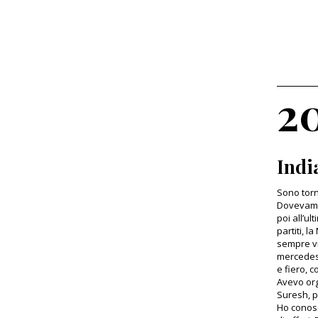
2
Indi
Sono torn
Dovevamo
poi all’u
partiti, l
sempre vis
mercedes 
e fiero, 
Avevo org
Suresh, p
Ho conosci