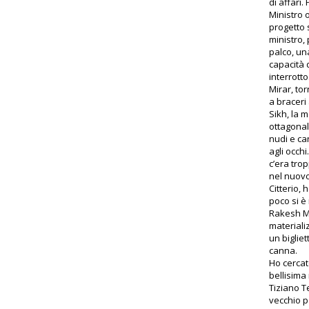
di affari.
Ministro 
progetto s
ministro,
palco, una
capacità 
interrott
Mirar, tor
a braceri 
Sikh, la m
ottagonale
nudi e ca
agli occhi
c’era tro
nel nuovo
Citterio, 
poco si è 
Rakesh Mo
materiali
un bigliet
canna.
Ho cercat
bellisima 
Tiziano Te
vecchio p