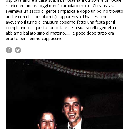
ospitava anche a casa sua. Il bar osteria ‘il Cursore’ è un locale
storico ed ancora oggi non è cambiato molto. Ci transitava-
svernava un sacco di gente simpatica e dopo un po’ ho trovato
anche con chi consolarmi (in apparenza). Una sera che
avevamo il turno di chiusura abbiamo fatto una festa per il
compleanno di questa fanciulla e della sua sorella gemella e
abbiamo ballato sino al mattino…… e poco dopo tutto era
pronto per il primo cappuccino!