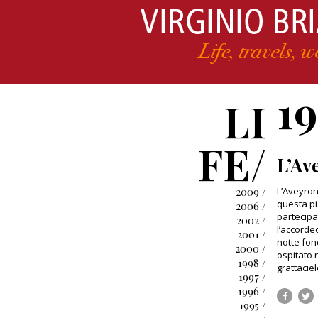
1
LI
FE/
L’Av
2009 /
L’Aveyron
questa pi
2006 /
partecipa
2002 /
l’accordeo
2001 /
notte fon
2000 /
ospitato n
1998 /
grattacie
1997 /
1996 /
1995 /