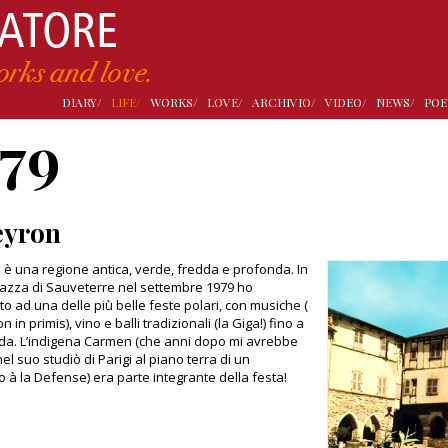
DIARY/
LIFE/
WORKS/
LOVE/
ARCHIVIO/
VIDEO/
NEWS/
POE
979
eyron
 è una regione antica, verde, fredda e profonda. In
azza di Sauveterre nel settembre 1979 ho
to ad una delle più belle feste polari, con musiche (
n in primis), vino e balli tradizionali (la Giga!) fino a
da. L’indigena Carmen (che anni dopo mi avrebbe
el suo studiò di Parigi al piano terra di un
lo à la Defense) era parte integrante della festa!