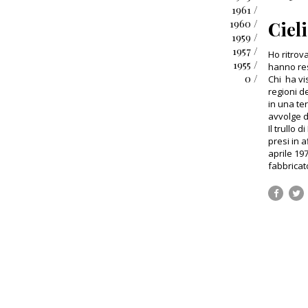
1961 /
1960 /
Ciel
1959 /
1957 /
Ho ritrov
1955 /
hanno res
0 /
Chi ha vi
regioni d
in una te
avvolge d
Il trullo 
presi in a
aprile 19
fabbricat