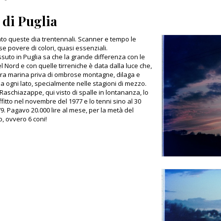
i di Puglia
ato queste dia trentennali. Scanner e tempo le
e povere di colori, quasi essenziali.
ssuto in Puglia sa che la grande differenza con le
el Nord e con quelle tirreniche è data dalla luce che,
rra marina priva di ombrose montagne, dilaga e
a ogni lato, specialmente nelle stagioni di mezzo.
di Raschiazappe, qui visto di spalle in lontananza, lo
ffitto nel novembre del 1977 e lo tenni sino al 30
79. Pagavo 20.000 lire al mese, per la metà del
o, ovvero 6 coni!