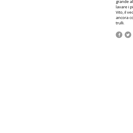
grande al
lavare i p
Vito, il 
ancora col
trulli.