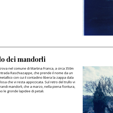
lo dei mandorli
si trova nel comune di Martina Franca, a circa 350m
ontrada Raschiazappe, che prende il nome da un
metallico con cui il contadino libera la zappa dala
llosa che vi resta appiccicata. Sul retro del trullo vi
randi mandorli, che a marzo, nella piena fioritura,
o le gronde lapidee di petali.