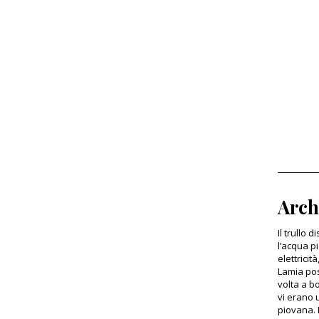
Arch
Il trullo
l’acqua p
elettrici
Lamia pos
volta a b
vi erano 
piovana. D