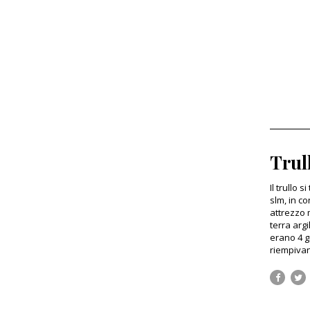
Trul
Il trullo 
slm, in c
attrezzo 
terra argi
erano 4 g
riempivan