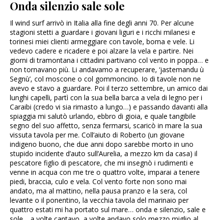
Onda silenzio sale sole
Il wind surf arrivò in Italia alla fine degli anni 70. Per alcune
stagioni stetti a guardare i giovani liguri e i ricchi milanesi e
torinesi miei clienti armeggiare con tavole, boma e vele. Li
vedevo cadere e ricadere e poi alzare la vela e partire. Nei
giorni di tramontana i cittadini partivano col vento in poppa… e
non tornavano più. Li andavamo a recuperare, ‘jastemandu ù
Segnù’, col moscone o col gommoncino. Io di tavole non ne
avevo e stavo a guardare. Poi il terzo settembre, un amico dai
lunghi capelli, partì con la sua bella barca a vela di legno per i
Caraibi (credo vi sia rimasto a lungo…) e passando davanti alla
spiaggia mi salutò urlando, ebbro di gioia, e quale tangibile
segno del suo affetto, senza fermarsi, scaricò in mare la sua
vissuta tavola per me. Coll’aiuto di Roberto (un giovane
indigeno buono, che due anni dopo sarebbe morto in uno
stupido incidente d’auto sull’Aurelia, a mezzo km da casa) il
pescatore figlio di pescatore, che mi insegnò i rudimenti e
venne in acqua con me tre o quattro volte, imparai a tenere
piedi, braccia, culo e vela. Col vento forte non sono mai
andato, ma al mattino, nella pausa pranzo e la sera, col
levante o il ponentino, la vecchia tavola del marinaio per
quattro estati mi ha portato sul mare… onda e silenzio, sale e
sole… a volte cantavo, a volte andavo solo mezzo miglio al