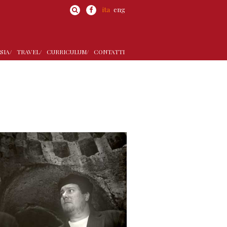
ita
eng
SIA/
TRAVEL/
CURRICULUM/
CONTATTI