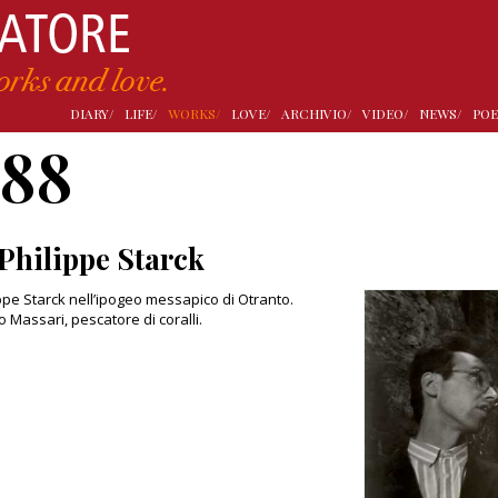
DIARY/
LIFE/
WORKS/
LOVE/
ARCHIVIO/
VIDEO/
NEWS/
POE
988
Philippe Starck
ppe Starck nell’ipogeo messapico di Otranto.
o Massari, pescatore di coralli.