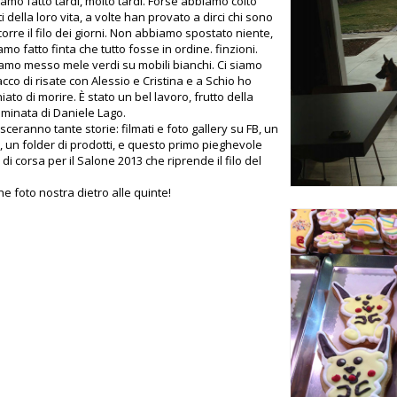
amo fatto tardi, molto tardi. Forse abbiamo colto
 della loro vita, a volte han provato a dirci chi sono
orre il filo dei giorni. Non abbiamo spostato niente,
mo fatto finta che tutto fosse in ordine. finzioni.
mo messo mele verdi su mobili bianchi. Ci siamo
acco di risate con Alessio e Cristina e a Schio ho
iato di morire. È stato un bel lavoro, frutto della
uminata di Daniele Lago.
sceranno tante storie: filmati e foto gallery su FB, un
o, un folder di prodotti, e questo primo pieghevole
i corsa per il Salone 2013 che riprende il filo del
he foto nostra dietro alle quinte!