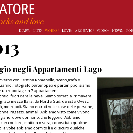
DIARY/
LIFE/
WORKS/
LOVE/
ARCHIVIO/
VIDEO/
NEWS/
POE
013
gio negli Appartamenti Lago
inverno con Cristina Romanello, scenografa e
uarino, fotografo partenopeo e partenippo, siamo
Per un reportage in 7 appartamenti
raio, fuori c’era la neve. Siamo tornati a Primavera.
irato mezza Italia, da Nord a Sud, da Est a Ovest.
ttà, metropoli. Siamo entrati nelle case delle persone,
onne, ragazzi, animali. Abbiamo visto come vivono,
giano, dove dormono, che leggono. Abbiamo
con con loro, mattina o sera, conosciuto qualche
o, a volte abbiamo dormito lì e di sicuro qualche