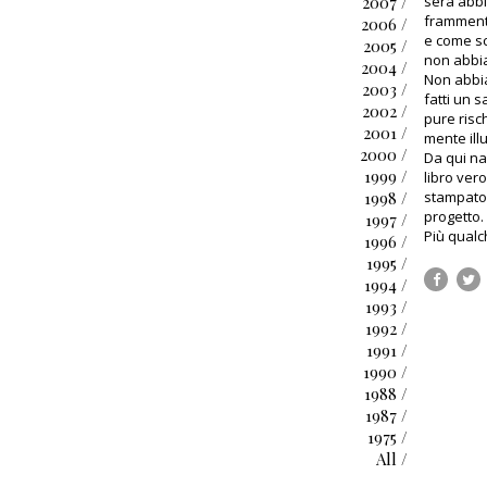
2007 /
sera abbi
frammenti
2006 /
e come sc
2005 /
non abbia
2004 /
Non abbia
2003 /
fatti un s
2002 /
pure risch
2001 /
mente ill
2000 /
Da qui na
1999 /
libro ver
1998 /
stampato d
progetto.
1997 /
Più qualc
1996 /
1995 /
1994 /
1993 /
1992 /
1991 /
1990 /
1988 /
1987 /
1975 /
All /