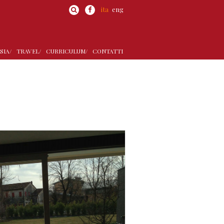
ita
eng
SIA/
TRAVEL/
CURRICULUM/
CONTATTI