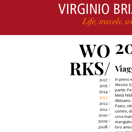
2
WO
RKS/
Viag
2017 /
In pieno 
Alessio G
2015 /
partiti. 
2014 /
Metà febb
2013 /
Abbiamo g
2012 /
Paesi, ci
2011 /
uomini, d
2010 /
cosa man
2009 /
mangiato 
2008 /
loro amic