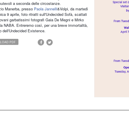
utevoli a seconda delle circostanze.
zio Manerba, presso
Paola Jannelli
&Volpi, da martedì
ca 9 aprile, foto ritratti sull'Undecided Sofà, scattati
iovani garbatissimi fotografi Gaia De Megni e Mirko
lla NABA. Entreremo così, per una breve immortalità,
po dell'Undecided Existence.
LOAD PDF