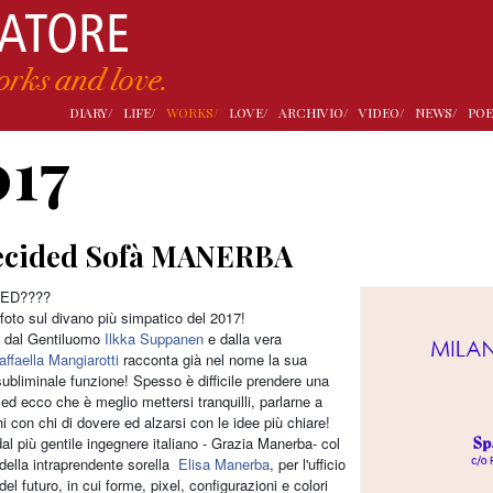
DIARY/
LIFE/
WORKS/
LOVE/
ARCHIVIO/
VIDEO/
NEWS/
POE
017
ecided Sofà MANERBA
ED????
 foto sul divano più simpatico del 2017!
 dal Gentiluomo
Ilkka Suppanen
e dalla vera
affaella Mangiarotti
racconta già nel nome la sua
subliminale funzione! Spesso è difficile prendere una
ed ecco che è meglio mettersi tranquilli, parlarne a
i con chi di dovere ed alzarsi con le idee più chiare!
al più gentile ingegnere italiano - Grazia Manerba- col
della intraprendente sorella
Elisa
Manerba
, per l'ufficio
del futuro, in cui forme, pixel, configurazioni e colori