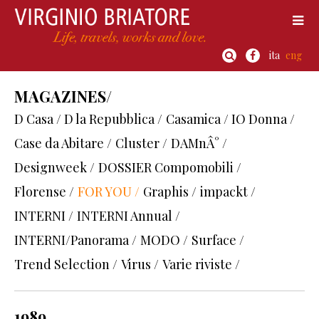
ita
eng
MAGAZINES/
D Casa / D la Repubblica /
Casamica / IO Donna /
Case da Abitare /
Cluster /
DAMnÂ° /
Designweek /
DOSSIER Compomobili /
Florense /
FOR YOU /
Graphis /
impackt /
INTERNI /
INTERNI Annual /
INTERNI/Panorama /
MODO /
Surface /
Trend Selection /
Virus /
Varie riviste /
1989