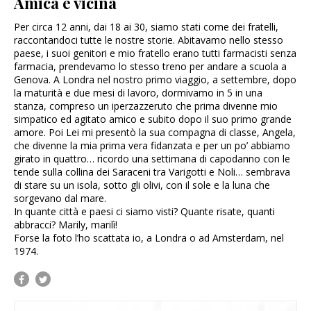
Amica e vicina
Per circa 12 anni, dai 18 ai 30, siamo stati come dei fratelli,
raccontandoci tutte le nostre storie. Abitavamo nello stesso
paese, i suoi genitori e mio fratello erano tutti farmacisti senza
farmacia, prendevamo lo stesso treno per andare a scuola a
Genova. A Londra nel nostro primo viaggio, a settembre, dopo
la maturità e due mesi di lavoro, dormivamo in 5 in una
stanza, compreso un iperzazzeruto che prima divenne mio
simpatico ed agitato amico e subito dopo il suo primo grande
amore. Poi Lei mi presentò la sua compagna di classe, Angela,
che divenne la mia prima vera fidanzata e per un po’ abbiamo
girato in quattro… ricordo una settimana di capodanno con le
tende sulla collina dei Saraceni tra Varigotti e Noli… sembrava
di stare su un isola, sotto gli olivi, con il sole e la luna che
sorgevano dal mare.
In quante città e paesi ci siamo visti? Quante risate, quanti
abbracci? Marily, marilì!
Forse la foto l’ho scattata io, a Londra o ad Amsterdam, nel
1974.