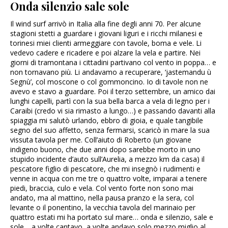
Onda silenzio sale sole
Il wind surf arrivò in Italia alla fine degli anni 70. Per alcune
stagioni stetti a guardare i giovani liguri e i ricchi milanesi e
torinesi miei clienti armeggiare con tavole, boma e vele. Li
vedevo cadere e ricadere e poi alzare la vela e partire. Nei
giorni di tramontana i cittadini partivano col vento in poppa… e
non tornavano più. Li andavamo a recuperare, ‘jastemandu ù
Segnù’, col moscone o col gommoncino. Io di tavole non ne
avevo e stavo a guardare. Poi il terzo settembre, un amico dai
lunghi capelli, partì con la sua bella barca a vela di legno per i
Caraibi (credo vi sia rimasto a lungo…) e passando davanti alla
spiaggia mi salutò urlando, ebbro di gioia, e quale tangibile
segno del suo affetto, senza fermarsi, scaricò in mare la sua
vissuta tavola per me. Coll’aiuto di Roberto (un giovane
indigeno buono, che due anni dopo sarebbe morto in uno
stupido incidente d’auto sull’Aurelia, a mezzo km da casa) il
pescatore figlio di pescatore, che mi insegnò i rudimenti e
venne in acqua con me tre o quattro volte, imparai a tenere
piedi, braccia, culo e vela. Col vento forte non sono mai
andato, ma al mattino, nella pausa pranzo e la sera, col
levante o il ponentino, la vecchia tavola del marinaio per
quattro estati mi ha portato sul mare… onda e silenzio, sale e
sole… a volte cantavo, a volte andavo solo mezzo miglio al