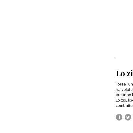
Lo zi
Forse l’u
ha voluto 
autunno l
Lo zio, li
combattut