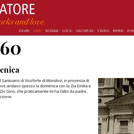
DIARY/
LIFE/
WORKS/
LOVE/
ARCHIVIO/
VIDEO/
NEWS/
POE
960
enica
l Santuario di Vicoforte di Mondovì, in provincia di
ve andavo spesso la domenica con la Zia Emilia e
 Zio Gino, che praticamente mi ha fatto da padre,
ezione.