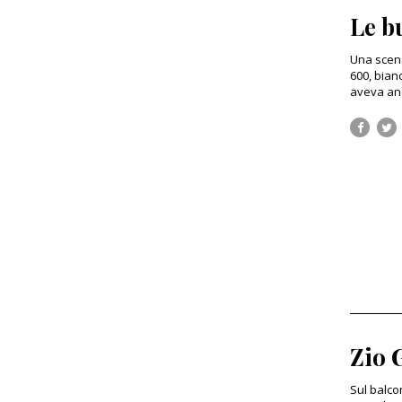
Le b
Una scena
600, bianc
aveva anc
Zio 
Sul balcon