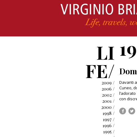
1
LI
FE/
Dom
2009 /
Davanti a
Cuneo, do
2006 /
l’adorato
2002 /
con discr
2001 /
2000 /
1998 /
1997 /
1996 /
1995 /