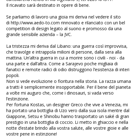
Il ricavato sarà destinato in opere di bene.
Se parliamo di lavoro una gioia mi deriva nel vedere il sito
di
http://www.aedo-to.com
rinnovato e rilanciato con un bel
competition di design legato al suono e promosso da una
grande sensibile azienda – la JVC.
La tristezza mi deriva dal Libano: una guerra così improvvisa,
che travolge e intrappola milioni di persone, dalla sera alla
mattina. Un’altra guerra in cui a morire sono i civili - noi - da
una parte e dall’altra. Come a Sarajevo poche migliaia di
fanatici e remote radici di odio distruggono l’esistenza di interi
popoli.
Non si vede evoluzione o fioritura nella storia. La razza umana
a tratti è semplicemente insopportabile. Per il bene del pianeta
a volte mi auguro che, come i dinosauri, si vada verso
l’estinzione.
Per fortuna Kostas, un designer Greco che vive a Venezia, mi
ha portato una bottiglia di Uzo vero dalla sua isola mentre dal
Giappone, Setsu e Shinobu hanno trasportato un saké di gran
prestigio in una bottiglia di coccio. Li metto in ghiaccio e nella
notte d’estate brindo alla vostra salute, alle vostre gioie e alle
vostre pene in estinzione!