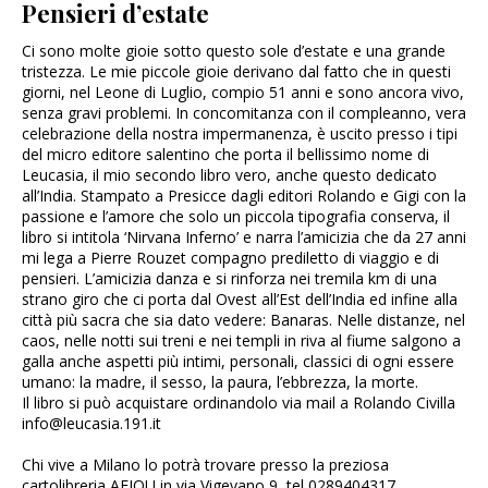
Pensieri d’estate
Ci sono molte gioie sotto questo sole d’estate e una grande
tristezza. Le mie piccole gioie derivano dal fatto che in questi
giorni, nel Leone di Luglio, compio 51 anni e sono ancora vivo,
senza gravi problemi. In concomitanza con il compleanno, vera
celebrazione della nostra impermanenza, è uscito presso i tipi
del micro editore salentino che porta il bellissimo nome di
Leucasia, il mio secondo libro vero, anche questo dedicato
all’India. Stampato a Presicce dagli editori Rolando e Gigi con la
passione e l’amore che solo un piccola tipografia conserva, il
libro si intitola ‘Nirvana Inferno’ e narra l’amicizia che da 27 anni
mi lega a Pierre Rouzet compagno prediletto di viaggio e di
pensieri. L’amicizia danza e si rinforza nei tremila km di una
strano giro che ci porta dal Ovest all’Est dell’India ed infine alla
città più sacra che sia dato vedere: Banaras. Nelle distanze, nel
caos, nelle notti sui treni e nei templi in riva al fiume salgono a
galla anche aspetti più intimi, personali, classici di ogni essere
umano: la madre, il sesso, la paura, l’ebbrezza, la morte.
Il libro si può acquistare ordinandolo via mail a Rolando Civilla
info@leucasia.191.it
Chi vive a Milano lo potrà trovare presso la preziosa
cartolibreria AEIOU in via Vigevano 9, tel 0289404317.