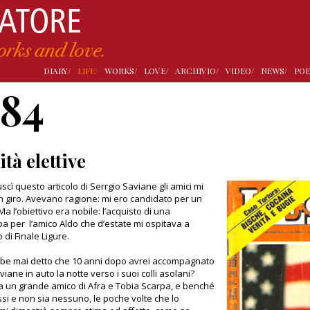
DIARY/
LIFE/
WORKS/
LOVE/
ARCHIVIO/
VIDEO/
NEWS/
POE
984
ità elettive
cì questo articolo di Serrgio Saviane gli amici mi
n giro. Avevano ragione: mi ero candidato per un
Ma l’obiettivo era nobile: l’acquisto di una
 per l’amico Aldo che d’estate mi ospitava a
 di Finale Ligure.
bbe mai detto che 10 anni dopo avrei accompagnato
iane in auto la notte verso i suoi colli asolani?
a un grande amico di Afra e Tobia Scarpa, e benché
ssi e non sia nessuno, le poche volte che lo