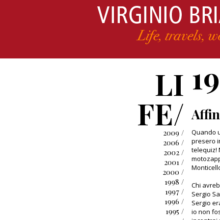
1
LI
FE/
Affin
2009 /
Quando us
presero i
2006 /
telequiz! 
2002 /
motozappa
2001 /
Monticello
2000 /
1998 /
Chi avre
1997 /
Sergio Sav
1996 /
Sergio er
1995 /
io non fo