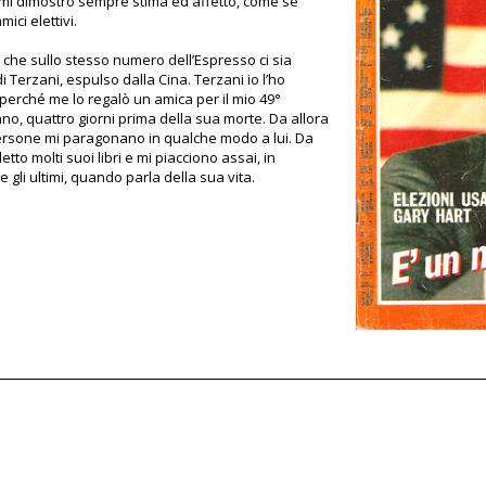
 mi dimostrò sempre stima ed affetto, come se
ici elettivi.
, che sullo stesso numero dell’Espresso ci sia
 di Terzani, espulso dalla Cina. Terzani io l’ho
perché me lo regalò un amica per il mio 49°
o, quattro giorni prima della sua morte. Da allora
rsone mi paragonano in qualche modo a lui. Da
letto molti suoi libri e mi piacciono assai, in
e gli ultimi, quando parla della sua vita.