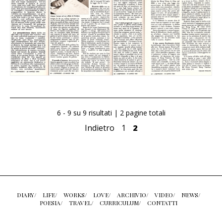
6 - 9 su 9 risultati | 2 pagine totali
Indietro
1
2
DIARY/
LIFE/
WORKS/
LOVE/
ARCHIVIO/
VIDEO/
NEWS/
POESIA/
TRAVEL/
CURRICULUM/
CONTATTI